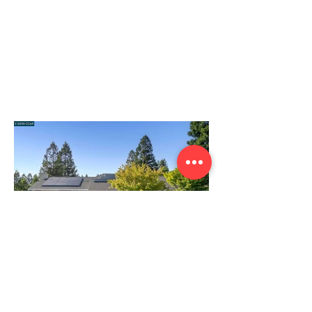
Moraga Sanders Ranch 買