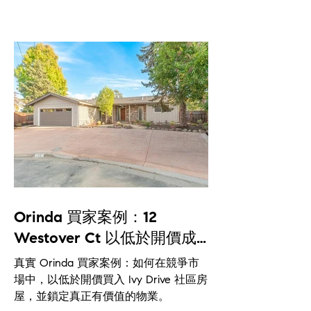
Orinda 買家案例：12
Westover Ct 以低於開價成
交，$1.5M 內買入 Ivy Drive
真實 Orinda 買家案例：如何在競爭市
社區
場中，以低於開價買入 Ivy Drive 社區房
屋，並鎖定真正有價值的物業。