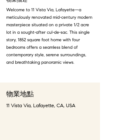
物業描述
Welcome to 11 Vista Via, Lafayette—a
meticulously renovated mid-century modern
masterpiece situated on a private 1/2 acre
lot in a sought-after cul-de-sac. This single
story, 1852 square foot home with four
bedrooms offers a seamless blend of
contemporary style, serene surroundings,
and breathtaking panoramic views.
物業地點
11 Vista Via, Lafayette, CA, USA