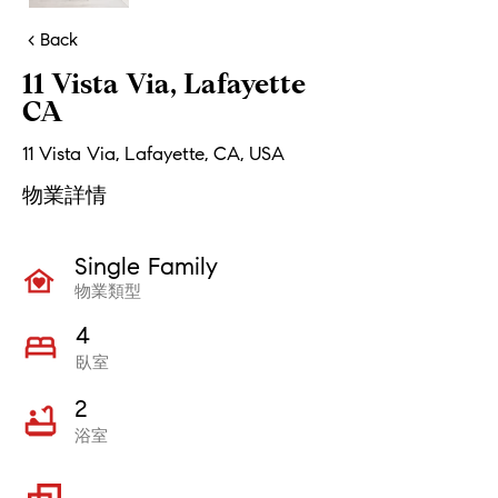
< Back
11 Vista Via, Lafayette
CA
11 Vista Via, Lafayette, CA, USA
物業詳情
Single Family
物業類型
4
臥室
2
浴室